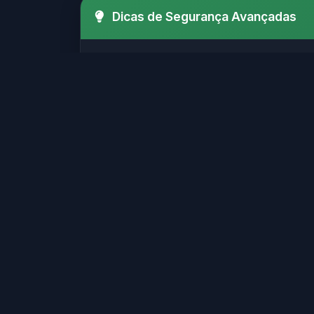
Dicas de Segurança Avançadas
Verifique sempre o SSL (http
Certifique-se de que o site possui
Evite sites que solicitam i
Sites legítimos geralmente possu
Sites confiáveis geralmente
Verifique se o site possui informaç
Não clique em links suspeito
Muitos golpes online começam com 