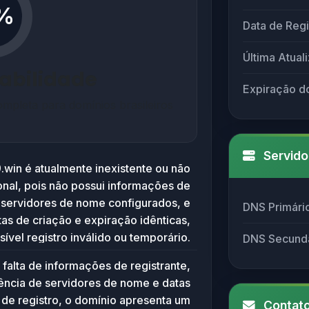
%
Data de Regi
Última Atual
iabilidade
Expiração d
mpleta para domínios brasileiros
Servido
.win é atualmente inexistente ou não
nal, pois não possui informações de
, servidores de nome configurados, e
DNS Primári
as de criação e expiração idênticas,
ível registro inválido ou temporário.
DNS Secund
onteúdo disponível para descrever o
 falta de informações de registrante,
propósito do site ou seus serviços.
ência de servidores de nome e datas
 de registro, o domínio apresenta um
Contato