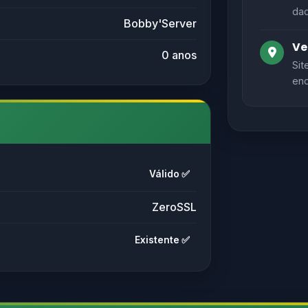
dad
Bobby'Server
Ve
0 anos
Sit
end
Válido ✅
ZeroSSL
Existente ✅