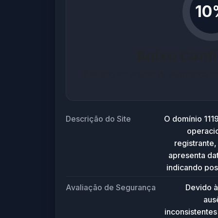
10
Baixa Conf
Baseado em análise de segurança co
Descrição do Site
O domínio 1119
operacio
registrante
apresenta dat
indicando poss
Não há c
Avaliação de Segurança
Devido à
aus
inconsistentes