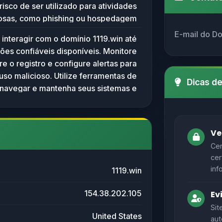
 risco de ser utilizado para atividades
iosas, como phishing ou hospedagem
de conteúdo suspeito. Recomenda-se
E-mail do D
 interagir com o domínio 1119.win até
cessar ou interagir com este domínio.
ões confiáveis disponíveis. Monitore
r dados pessoais ou instalar qualquer
e o registro e configure alertas para
conteúdo associado.
uso malicioso. Utilize ferramentas de
Dicas d
navegar e mantenha seus sistemas e
antivírus atualizados.
Ve
Cer
cer
inf
1119.win
154.38.202.105
Ev
Sit
United States
aut