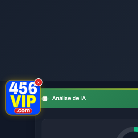
×
Análise de IA