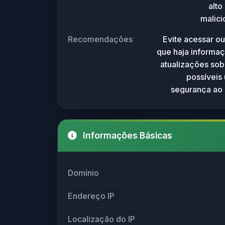
alto
malic
temporária 
Recomendações
Evite acessar ou
cautela ao a
que haja informaç
Evite fornece
atualizações sobr
possíveis 
segurança ao 
Informações Básicas
Domínio
Endereço IP
Localização do IP