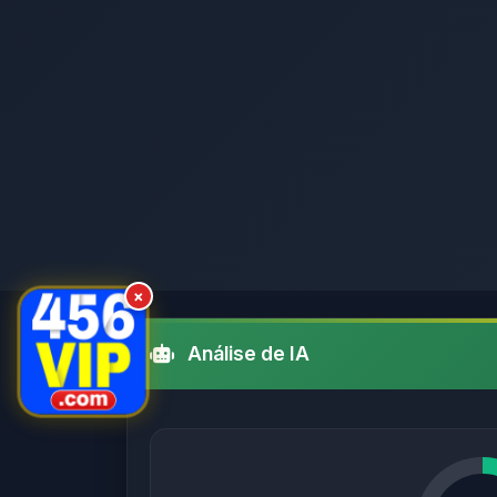
×
Análise de IA