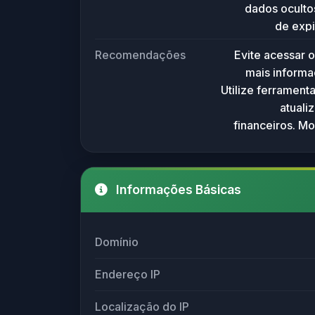
dados oculto
que o domínio pod
de expi
usados par
Recomendações
Evite acessar o
phishing ou d
mais informa
se cautela e
Utilize ferrament
ou ao clicar 
atuali
por não haver
financeiros. Mo
Para ma
pessoais ou
verificação 
ca
Informações Básicas
Domínio
Endereço IP
Localização do IP