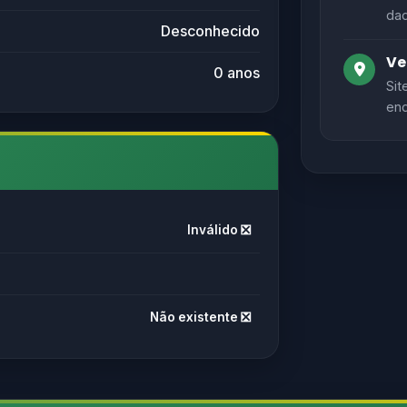
dad
Desconhecido
Ve
0 anos
Sit
end
Inválido ❎
Não existente ❎