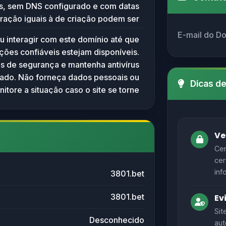
s, sem DNS configurado e com datas
e estar reservado, não utilizado, ou
ração iguais à de criação podem ser
até potencialmente mal configurado.
a atividades suspeitas, como golpes,
E-mail do D
u interagir com este domínio até que
istribuição de malwares. Recomenda-
ções confiáveis estejam disponíveis.
xtrema ao interagir com esse domínio
as de segurança e mantenha antivírus
em links relacionados, especialmente
zado. Não forneça dados pessoais ou
 prova de legitimidade ou segurança.
Dicas d
nitore a situação caso o site se torne
ior segurança, evite fornecer dados
ativo no futuro.
 financeiros e utilize ferramentas de
de reputação antes de acessar o site,
so ele se torne ativo posteriormente.
Ve
Cer
cer
inf
3801.bet
3801.bet
Ev
Sit
Desconhecido
aut