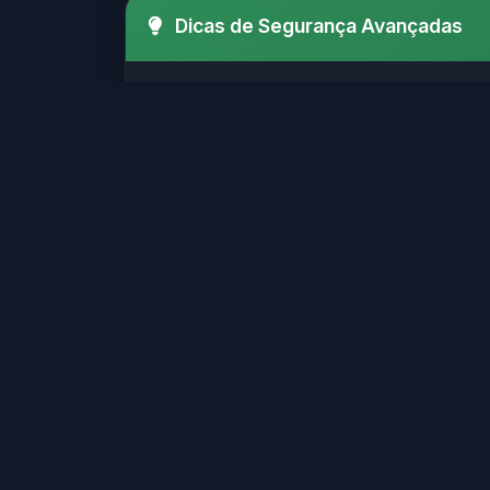
Dicas de Segurança Avançadas
Verifique sempre o SSL (http
Certifique-se de que o site possui
Evite sites que solicitam i
Sites legítimos geralmente possu
Sites confiáveis geralmente
Verifique se o site possui informaç
Não clique em links suspeito
Muitos golpes online começam com 