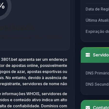
%
Data de Regi
Última Atual
iabilidade
Expiração d
mpleta para domínios brasileiros
Servido
 3801.bet aparenta ser um endereço
tor de apostas online, possivelmente
jogos de azar, apostas esportivas ou
DNS Primári
ais. No entanto, devido à ausência de
registrante, servidores de nome não
DNS Secund
ados, e datas de criação e expiração
e informações WHOIS, servidores de
uma data futura (2025-09-16), não há
idos e conteúdo ativo indica um alto
 ou histórico disponível para análise
falta de confiabilidade. Domínios com
Contato
website. A falta desses dados sugere