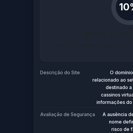
10
Baixa Conf
Baseado em análise de segurança co
Descrição do Site
O domínio
relacionado ao se
destinado a 
cassinos virtu
informações do 
configur
Avaliação de Segurança
A ausência d
idênticas em 
nome defin
conteúdo ativo
risco de 
detalhada do 