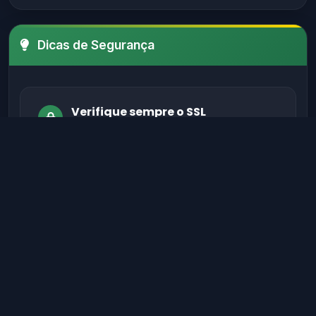
Dicas de Segurança
Verifique sempre o SSL
Certifique-se de que o site possui um
certificado SSL válido antes de fornecer
informações sensíveis.
Evite sites sem autenticação
Sites legítimos possuem métodos de
autenticação seguros para proteger seus
dados.
Verifique informações de contato
Sites confiáveis geralmente têm contato,