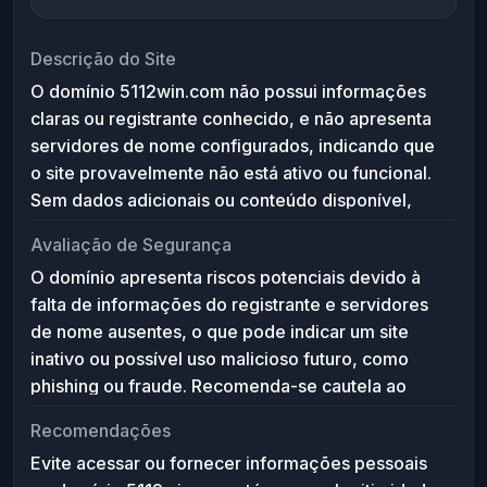
Descrição do Site
O domínio 5112win.com não possui informações
claras ou registrante conhecido, e não apresenta
servidores de nome configurados, indicando que
o site provavelmente não está ativo ou funcional.
Sem dados adicionais ou conteúdo disponível,
não é possível determinar o propósito exato do
Avaliação de Segurança
website, mas pode ser um domínio recém-
O domínio apresenta riscos potenciais devido à
registrado ou reservado sem uso imediato.
falta de informações do registrante e servidores
de nome ausentes, o que pode indicar um site
inativo ou possível uso malicioso futuro, como
phishing ou fraude. Recomenda-se cautela ao
interagir com o domínio, evitar inserir dados
Recomendações
pessoais ou financeiros e monitorar seu status
Evite acessar ou fornecer informações pessoais
antes de qualquer acesso.