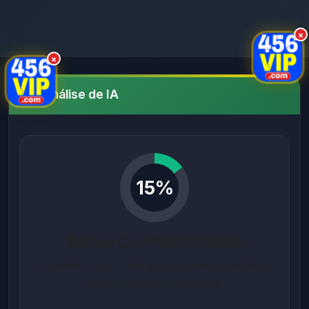
×
×
Análise de IA
15%
Baixa Confiabilidade
Baseado em análise de segurança completa
para domínios brasileiros