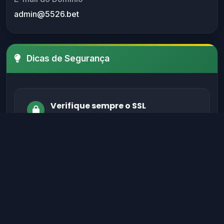
admin@5526.bet
Dicas de Segurança
Verifique sempre o SSL
Certifique-se de que o site possui um
certificado SSL válido antes de fornecer
informações sensíveis.
Evite sites sem autenticação
Sites legítimos possuem métodos de
autenticação seguros para proteger seus
dados.