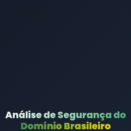
Análise de Segurança do
Domínio Brasileiro