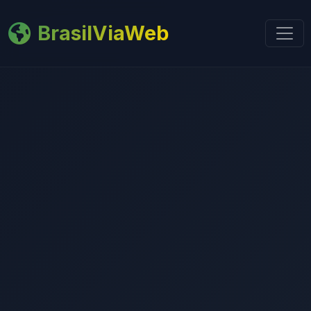
BrasilViaWeb