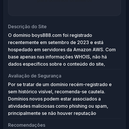
Descrição do Site
O domínio boys888.com foi registrado
recentemente em setembro de 2023 e está
hospedado em servidores da Amazon AWS. Com
base apenas nas informações WHOIS, não há
dados específicos sobre o conteúdo do site,
sugerindo que pode ser novo ou ainda em
Avaliação de Segurança
desenvolvimento. O uso de servidores DNS da
Por se tratar de um domínio recém-registrado e
AWS indica uma infraestrutura confiável e
sem histórico visível, recomenda-se cautela.
escalável, possivelmente para um site comercial
Domínios novos podem estar associados a
ou de serviços online. Sem acesso ao conteúdo
atividades maliciosas como phishing ou spam,
real, não é possível definir a finalidade exata do
principalmente se não houver reputação
website.
estabelecida. O uso de Amazon Registrar e AWS
Recomendações
DNS é positivo, pois são provedores