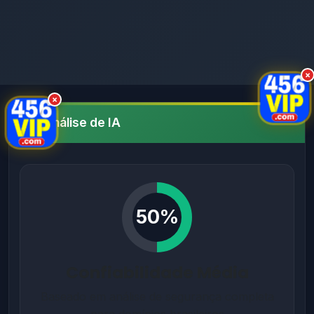
×
×
Análise de IA
50%
Confiabilidade Média
Baseado em análise de segurança completa
para domínios brasileiros