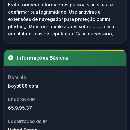
Evite fornecer informações pessoais no site até
reconhecidos que aplicam políticas de segurança
confirmar sua legitimidade. Use antivírus e
rígidas. Recomenda-se verificar o conteúdo do
extensões de navegador para proteção contra
site com ferramentas antivírus e antiphishing antes
phishing. Monitore atualizações sobre o domínio
de fornecer dados pessoais ou realizar
em plataformas de reputação. Caso necessário,
transações. Monitorar reputação em serviços
entre em contato com o suporte do domínio para
como VirusTotal ou Google Safe Browsing pode
confirmar sua finalidade. Mantenha seu navegador
ajudar na avaliação contínua.
e sistema atualizados para maior segurança.
Informações Básicas
Domínio
boys888.com
Endereço IP
65.9.95.37
Localização do IP
United States