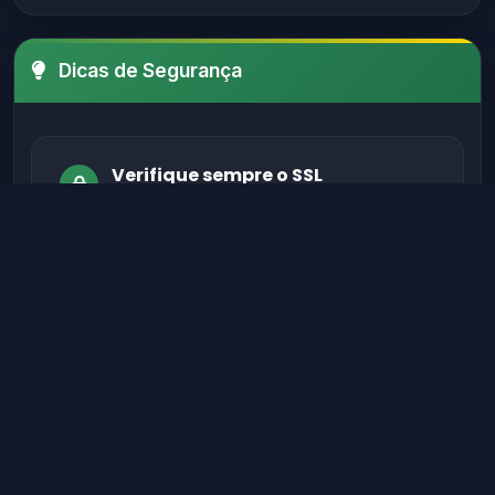
Dicas de Segurança
Verifique sempre o SSL
Certifique-se de que o site possui um
certificado SSL válido antes de fornecer
informações sensíveis.
Evite sites sem autenticação
Sites legítimos possuem métodos de
autenticação seguros para proteger seus
dados.
Verifique informações de contato
Sites confiáveis geralmente têm contato,