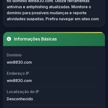
no domínio win8830.com. Utilize ferramentas
ferramentas de segurança para monitoramento.
antivírus e antiphishing atualizadas. Monitore o
domínio para possíveis mudanças e reporte
atividades suspeitas. Prefira navegar em sites com
informações WHOIS confiáveis e servidores de
nome configurados.
Informações Básicas
Domínio
win8830.com
Endereço IP
win8830.com
Localização do IP
Desconhecido