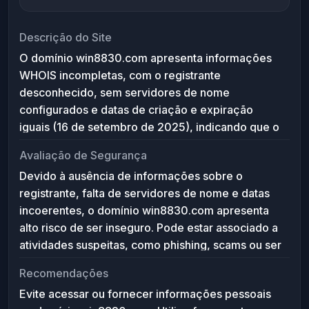
Descrição do Site
O domínio win8830.com apresenta informações
WHOIS incompletas, com o registrante
desconhecido, sem servidores de nome
configurados e datas de criação e expiração
iguais (16 de setembro de 2025), indicando que o
domínio provavelmente não está ativo ou foi
Avaliação de Segurança
configurado incorretamente. Não há conteúdos ou
Devido à ausência de informações sobre o
serviços associados detectáveis, o que sugere
registrante, falta de servidores de nome e datas
que o site não está em uso ou pode ser um
incoerentes, o domínio win8830.com apresenta
domínio reservado ou temporário.
alto risco de ser inseguro. Pode estar associado a
atividades suspeitas, como phishing, scams ou ser
um domínio abandonado à espera de reutilização
Recomendações
maliciosa. Recomenda-se cautela ao acessar este
Evite acessar ou fornecer informações pessoais
domínio, evitar fornecer dados pessoais e utilizar