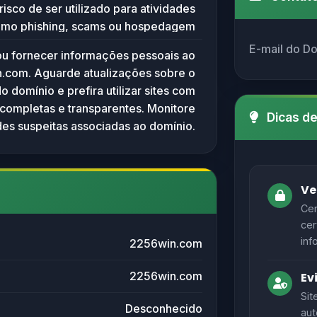
risco de ser utilizado para atividades
minar a finalidade ou o nicho do site.
como phishing, scams ou hospedagem
eúdo malicioso. A ausência de dados
E-mail do D
ou fornecer informações pessoais ao
ma a baixa transparência do domínio,
.com. Aguarde atualizações sobre o
 risco para usuários. Recomenda-se
do domínio e prefira utilizar sites com
icar ou fornecer informações pessoais
completas e transparentes. Monitore
acionadas a esse domínio até que sua
Dicas d
des suspeitas associadas ao domínio.
legitimidade seja verificada.
Ve
Cer
cer
inf
2256win.com
2256win.com
Ev
Sit
Desconhecido
aut