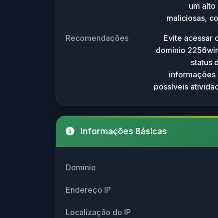
um alto 
possível deter
maliciosas, 
de cont
Recomendações
Evite acessar 
confir
domínio 2256win
aumentando o
status 
evitar cl
informações 
rel
possíveis ativida
Informações Básicas
Domínio
Endereço IP
Localização do IP