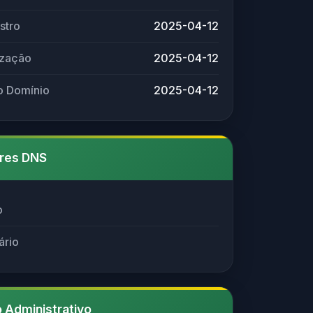
stro
2025-04-12
ização
2025-04-12
o Domínio
2025-04-12
res DNS
o
ário
 Administrativo