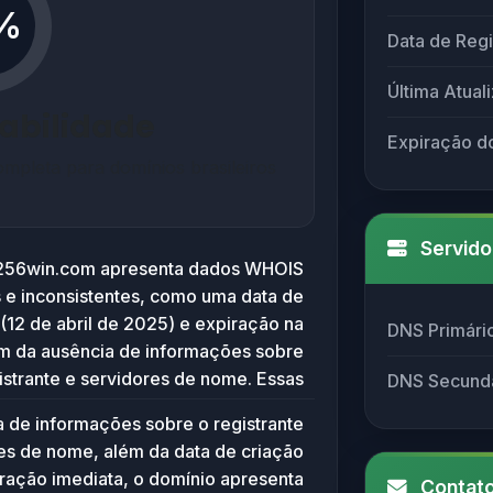
%
Data de Regi
Última Atual
iabilidade
Expiração d
mpleta para domínios brasileiros
Servido
256win.com apresenta dados WHOIS
 e inconsistentes, como uma data de
 (12 de abril de 2025) e expiração na
DNS Primári
m da ausência de informações sobre
istrante e servidores de nome. Essas
DNS Secund
indicam que o website provavelmente
a de informações sobre o registrante
u configurado, e pode ser um domínio
es de nome, além da data de criação
rariamente registrado ou até mesmo
iração imediata, o domínio apresenta
Contato
Sem conteúdo ativo disponível, não é