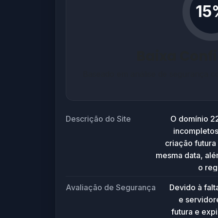
15
Baixa Conf
Baseado em análise de segurança co
Descrição do Site
O domínio 2
incompletos
criação futura
mesma data, alé
o reg
características 
Avaliação de Segurança
Devido à falt
não está ativo o
e servidor
reservado, tempo
futura e exp
suspeito. 