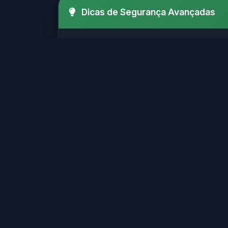
Dicas de Segurança Avançadas
Verifique sempre o SSL (http
Certifique-se de que o site possui
Evite sites que solicitam i
Sites legítimos geralmente possu
Sites confiáveis geralmente
Verifique se o site possui informaç
Não clique em links suspeito
Muitos golpes online começam com 