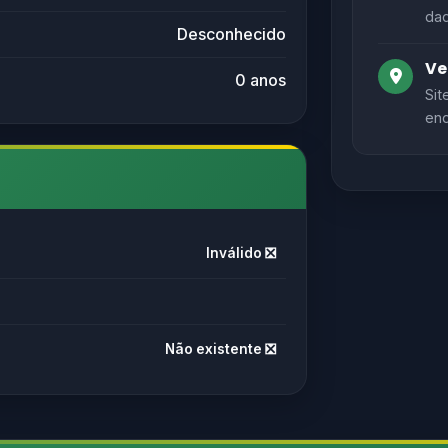
dad
Desconhecido
Ve
0 anos
Sit
end
Inválido ❎
Não existente ❎