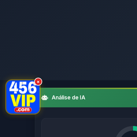
×
Análise de IA