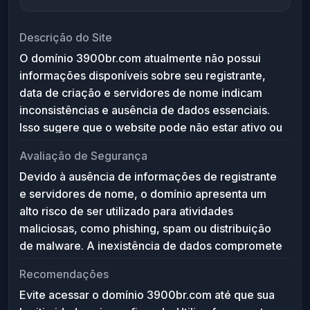
Descrição do Site
O domínio 3900br.com atualmente não possui
informações disponíveis sobre seu registrante,
data de criação e servidores de nome indicam
inconsistências e ausência de dados essenciais.
Isso sugere que o website pode não estar ativo ou
configurado corretamente, dificultando a
Avaliação de Segurança
identificação de sua finalidade ou conteúdo. A
Devido à ausência de informações de registrante
falta de dados WHOIS e servidores DNS impede a
e servidores de nome, o domínio apresenta um
resolução do domínio, tornando-o inacessível
alto risco de ser utilizado para atividades
para visitantes e motores de busca.
maliciosas, como phishing, spam ou distribuição
de malware. A inexistência de dados compromete
a confiabilidade e aumenta a probabilidade de uso
Recomendações
fraudulento. Recomenda-se evitar o acesso ao
Evite acessar o domínio 3900br.com até que sua
domínio até que a situação seja regularizada e