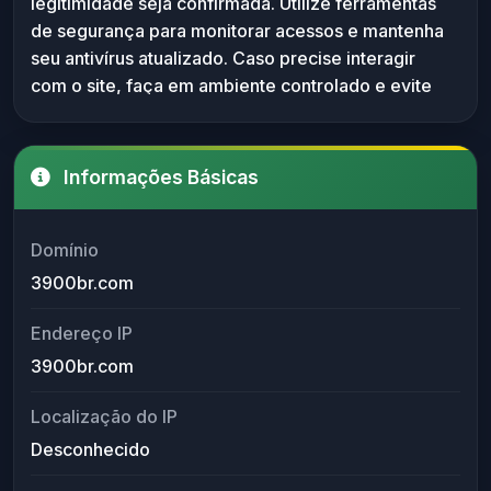
legitimidade seja confirmada. Utilize ferramentas
verificada por fontes confiáveis. É importante
de segurança para monitorar acessos e mantenha
utilizar ferramentas de segurança atualizadas e
seu antivírus atualizado. Caso precise interagir
manter cautela ao lidar com domínios sem
com o site, faça em ambiente controlado e evite
histórico ou informações claras.
fornecer informações pessoais ou financeiras.
Informações Básicas
Domínio
3900br.com
Endereço IP
3900br.com
Localização do IP
Desconhecido