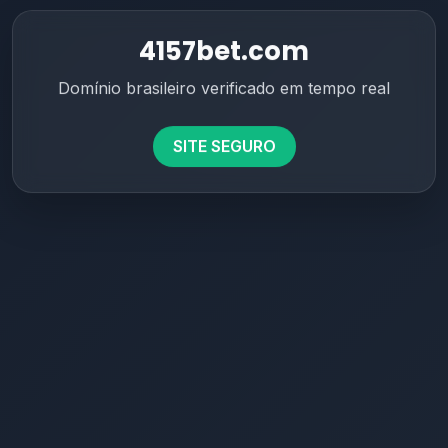
4157bet.com
Domínio brasileiro verificado em tempo real
SITE SEGURO