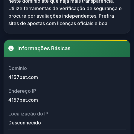
neste domínio até que haja mais transparência.
qualquer interação.
Utilize ferramentas de verificação de segurança e
procure por avaliações independentes. Prefira
sites de apostas com licenças oficiais e boa
reputação no mercado.
Informações Básicas
Domínio
4157bet.com
Endereço IP
4157bet.com
Localização do IP
Desconhecido