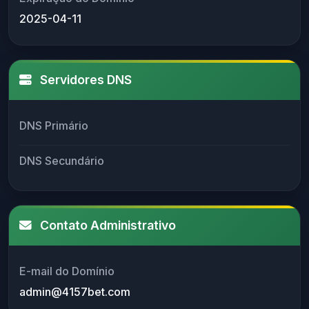
2025-04-11
Servidores DNS
DNS Primário
DNS Secundário
Contato Administrativo
E-mail do Domínio
admin@4157bet.com