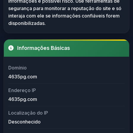
informações e possível risco. Use ferramentas de
confiáveis disponíveis e utilizar ferramentas de
segurança para monitorar a reputação do site e só
análise de segurança para verificar a reputação
interaja com ele se informações confiáveis forem
do domínio.
disponibilizadas.
Informações Básicas
Domínio
4635pg.com
Endereço IP
4635pg.com
Localização do IP
Desconhecido