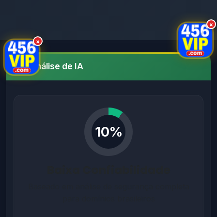
×
×
Análise de IA
10%
Baixa Confiabilidade
Baseado em análise de segurança completa
para domínios brasileiros