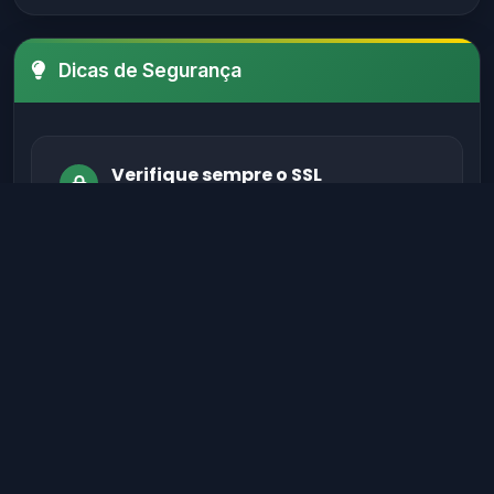
Dicas de Segurança
Verifique sempre o SSL
Certifique-se de que o site possui um
certificado SSL válido antes de fornecer
informações sensíveis.
Evite sites sem autenticação
Sites legítimos possuem métodos de
autenticação seguros para proteger seus
dados.
Verifique informações de contato
Sites confiáveis geralmente têm contato,