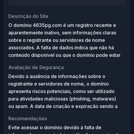
Descrição do Site
O domínio 4635pg.com é um registro recente e
aparentemente inativo, sem informações claras
sobre o registrante ou servidores de nome
associados. A falta de dados indica que não há
conteúdo disponível ou que o domínio pode estar
reservado para uso futuro ou não autorizado.
Avaliação de Segurança
Devido à ausência de informações sobre o
registrante e servidores de nome, o domínio
apresenta riscos potenciais, como ser utilizado
para atividades maliciosas (phishing, malwares)
ou spam. A data de criação e expiração sendo a
mesma sugere um registro temporário ou
Recomendações
placeholder, aumentando a suspeita. Recomenda-
Evite acessar o domínio devido à falta de
se evitar o acesso até que haja informações