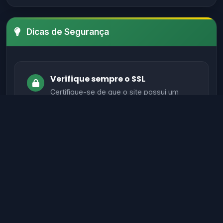
Dicas de Segurança
Verifique sempre o SSL
Certifique-se de que o site possui um
certificado SSL válido antes de fornecer
informações sensíveis.
Evite sites sem autenticação
Sites legítimos possuem métodos de
autenticação seguros para proteger seus
dados.
Verifique informações de contato
Sites confiáveis geralmente têm contato,