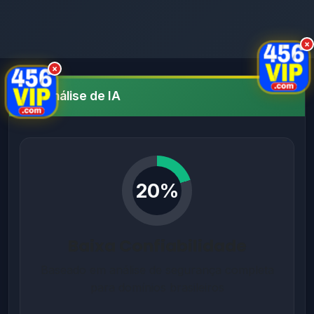
×
×
Análise de IA
20%
Baixa Confiabilidade
Baseado em análise de segurança completa
para domínios brasileiros