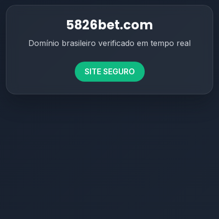
5826bet.com
Domínio brasileiro verificado em tempo real
SITE SEGURO