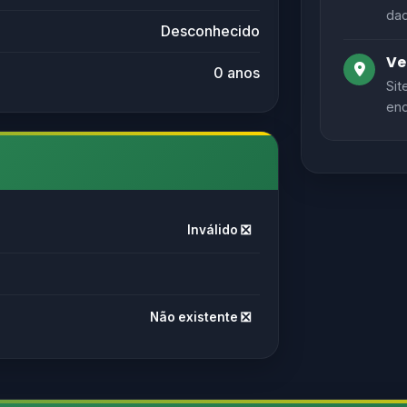
dad
Desconhecido
Ve
0 anos
Sit
end
Inválido ❎
Não existente ❎