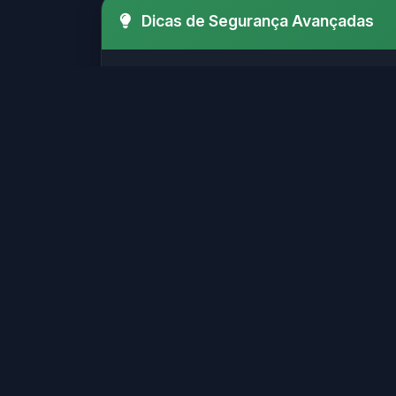
Dicas de Segurança Avançadas
Verifique sempre o SSL (http
Certifique-se de que o site possui
Evite sites que solicitam i
Sites legítimos geralmente possu
Sites confiáveis geralmente
Verifique se o site possui informaç
Não clique em links suspeito
Muitos golpes online começam com 