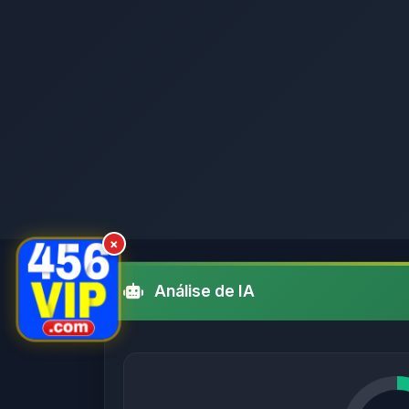
×
Análise de IA