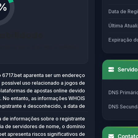
%
Data de Regi
Última Atual
iabilidade
Expiração d
mpleta para domínios brasileiros
Servido
 6717.bet aparenta ser um endereço
 possível uso relacionado a jogos de
plataformas de apostas online devido
DNS Primári
t. No entanto, as informações WHOIS
egistrante é desconhecido, a data de
DNS Secund
iração são idênticas e futuras (16 de
a de informações sobre o registrante
2025), e não há servidores de nome
ia de servidores de nome, o domínio
gerindo que o domínio ainda não está
bet apresenta riscos significativos de
Contato
nfigurado para um website funcional.