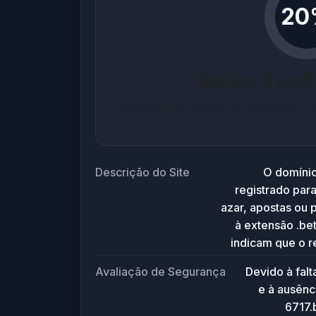
20
Baixa Conf
Baseado em análise de segurança co
Descrição do Site
O domínio
registrado para
azar, apostas ou 
à extensão .be
indicam que o r
criação e exp
Avaliação de Segurança
Devido à falt
setembro de 
e à ausênc
configurados, su
6717.
ativo ou co