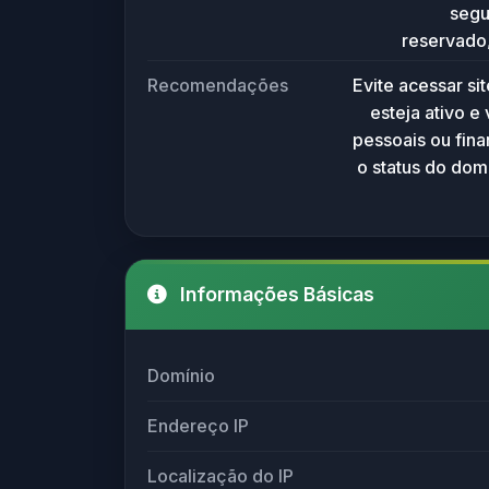
segu
reservado
utilizado
Recomendações
Evite acessar si
Recomenda
esteja ativo e
domínios .bet
pessoais ou fina
relaciona
o status do dom
fornecer da
vinculados a e
Informações Básicas
Domínio
Endereço IP
Localização do IP