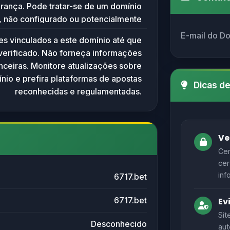
rança. Pode tratar-se de um domínio
, não configurado ou potencialmente
 para atividades maliciosas no futuro.
E-mail do D
tes vinculados a este domínio até que
-se cautela, especialmente porque
 verificado. Não forneça informações
 são frequentemente alvos de golpes
nceiras. Monitore atualizações sobre
dos a apostas. Usuários devem evitar
ínio e prefira plataformas de apostas
dos pessoais ou financeiros em sites
Dicas d
reconhecidas e regulamentadas.
ste domínio até que sua legitimidade
seja confirmada.
Ve
Cer
cer
inf
6717.bet
6717.bet
Ev
Sit
Desconhecido
aut