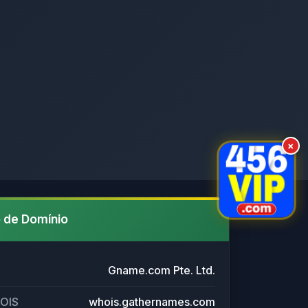
×
 de Domínio
Gname.com Pte. Ltd.
HOIS
whois.gathernames.com