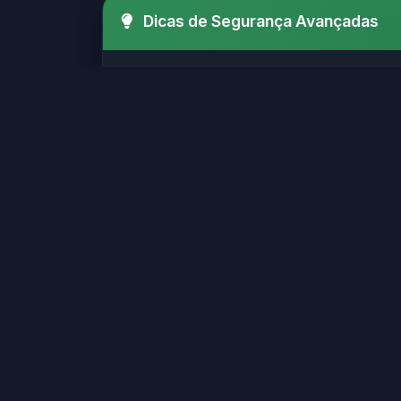
Dicas de Segurança Avançadas
Verifique sempre o SSL (http
Certifique-se de que o site possui
Evite sites que solicitam i
Sites legítimos geralmente possu
Sites confiáveis geralmente
Verifique se o site possui informaç
Não clique em links suspeito
Muitos golpes online começam com 