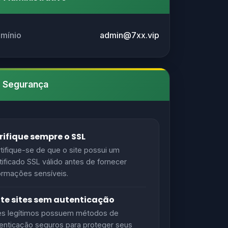
omínio
admin@7xx.vip
e Segurança
rifique sempre o SSL
tifique-se de que o site possui um
tificado SSL válido antes de fornecer
ormações sensíveis.
ite sites sem autenticação
es legítimos possuem métodos de
enticação seguros para proteger seus