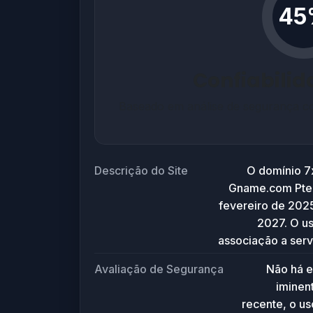
45
Confiabili
Baseado em análise de segurança co
Descrição do Site
O domínio 7x
Gname.com Pte.
fevereiro de 202
2027. O us
associação a ser
ou pl
Avaliação de Segurança
Não há e
específic
iminen
(b.share-dns
recente, o us
provedores d