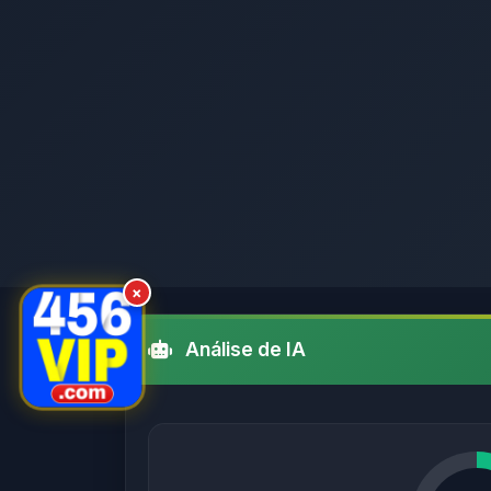
×
Análise de IA