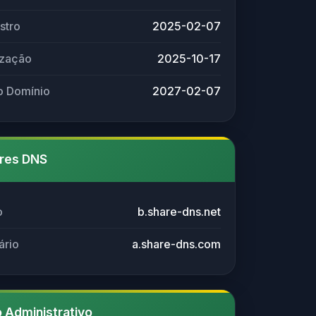
stro
2025-02-07
ização
2025-10-17
o Domínio
2027-02-07
res DNS
o
b.share-dns.net
ário
a.share-dns.com
 Administrativo