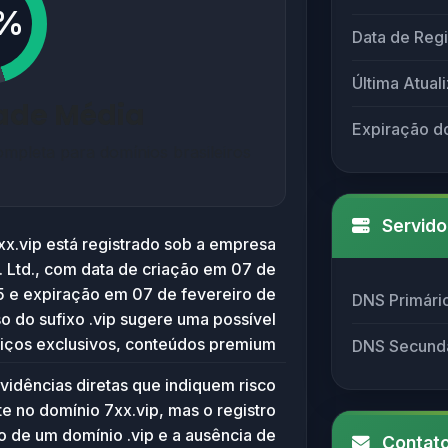
%
Data de Regi
Última Atual
dade Média
Expiração d
mpleta para domínios brasileiros
Servido
x.vip está registrado sob a empresa
 Ltd., com data de criação em 07 de
5 e expiração em 07 de fevereiro de
DNS Primári
o do sufixo .vip sugere uma possível
viços exclusivos, conteúdos premium
DNS Secund
ataformas que buscam atrair públicos
vidências diretas que indiquem risco
os. Os servidores de nome indicados
te no domínio 7xx.vip, mas o registro
.net e a.share-dns.com) pertencem a
o de um domínio .vip e a ausência de
Contato
e DNS genéricos, o que não fornece