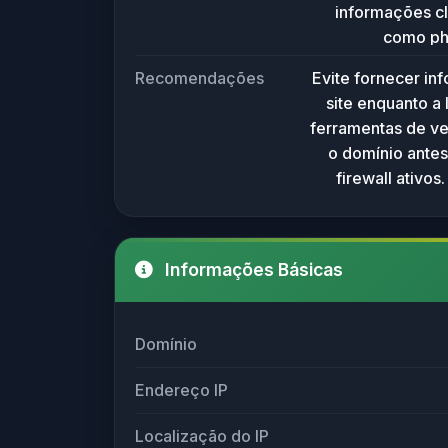
informações cl
informações cl
como phi
Sem cont
comuns e
adicionais, 
Recomendações
Evite fornecer in
Recomenda-s
finalidade ex
site enquanto a
utilizar fer
para comé
ferramentas de ve
antiví
o domínio antes
pessoais c
firewall ativo
reputação e
domínio em 
downloads o
Informações Básicas
Domínio
Endereço IP
Localização do IP