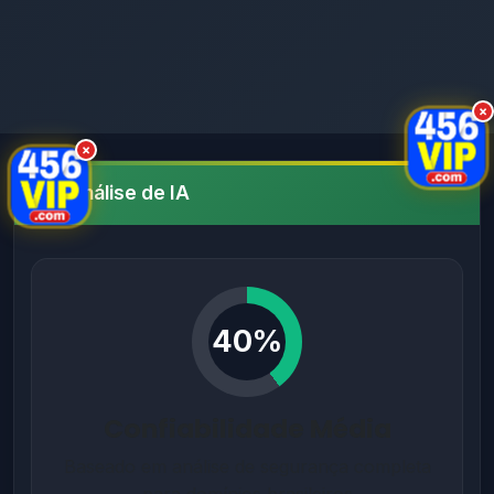
×
×
Análise de IA
40%
Confiabilidade Média
Baseado em análise de segurança completa
para domínios brasileiros