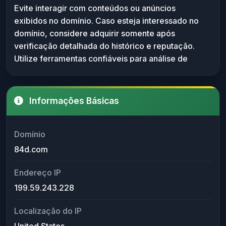
Evite interagir com conteúdos ou anúncios
segurança atualizadas. Verificar reputação em
exibidos no domínio. Caso esteja interessado no
serviços de análise de segurança pode ser útil
domínio, considere adquirir somente após
antes do acesso.
verificação detalhada do histórico e reputação.
Utilize ferramentas confiáveis para análise de
segurança e mantenha seu antivírus atualizado ao
navegar neste tipo de site.
Informações Básicas
Domínio
84d.com
Endereço IP
199.59.243.228
Localização do IP
United States