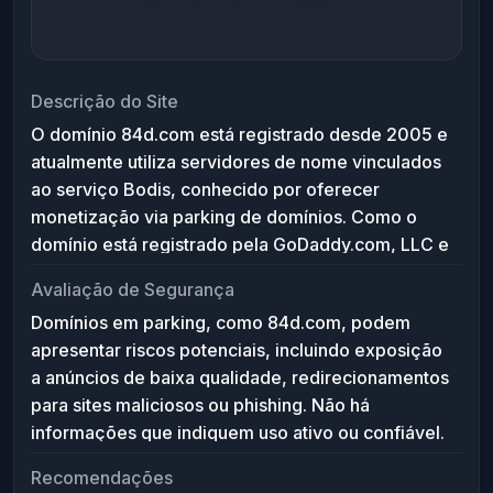
Descrição do Site
O domínio 84d.com está registrado desde 2005 e
atualmente utiliza servidores de nome vinculados
ao serviço Bodis, conhecido por oferecer
monetização via parking de domínios. Como o
domínio está registrado pela GoDaddy.com, LLC e
aponta para servidores de parking, é provável
Avaliação de Segurança
que o site não possua conteúdo ativo ou
Domínios em parking, como 84d.com, podem
funcionalidade própria, servindo apenas para
apresentar riscos potenciais, incluindo exposição
exibição de anúncios ou comercialização do
a anúncios de baixa qualidade, redirecionamentos
domínio.
para sites maliciosos ou phishing. Não há
informações que indiquem uso ativo ou confiável.
Recomenda-se cautela ao acessar, evitar inserir
Recomendações
informações pessoais e utilizar ferramentas de