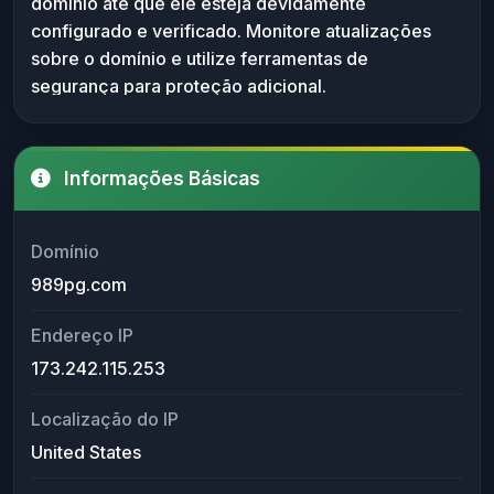
domínio até que ele esteja devidamente
monitorar sua reputação em listas negras.
configurado e verificado. Monitore atualizações
sobre o domínio e utilize ferramentas de
segurança para proteção adicional.
Informações Básicas
Domínio
989pg.com
Endereço IP
173.242.115.253
Localização do IP
United States