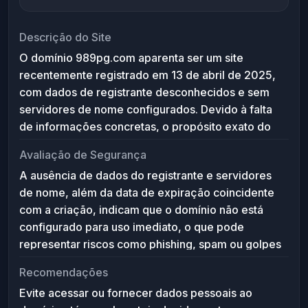
Descrição do Site
O domínio 989pg.com aparenta ser um site
recentemente registrado em 13 de abril de 2025,
com dados de registrante desconhecidos e sem
servidores de nome configurados. Devido à falta
de informações concretas, o propósito exato do
website é incerto, sugerindo que o domínio pode
Avaliação de Segurança
estar inativo, reservado para uso futuro, ou
A ausência de dados do registrante e servidores
possivelmente associado a atividades suspeitas.
de nome, além da data de expiração coincidente
com a criação, indicam que o domínio não está
configurado para uso imediato, o que pode
representar riscos como phishing, spam ou golpes
caso seja ativado sem supervisão adequada.
Recomendações
Recomenda-se cautela ao interagir com este
Evite acessar ou fornecer dados pessoais ao
domínio, evitar fornecer informações pessoais e