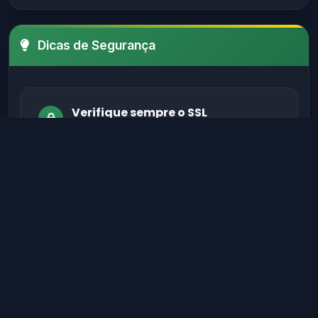
Dicas de Segurança
Verifique sempre o SSL
Certifique-se de que o site possui um
certificado SSL válido antes de fornecer
informações sensíveis.
Evite sites sem autenticação
Sites legítimos possuem métodos de
autenticação seguros para proteger seus
dados.
Verifique informações de contato
Sites confiáveis geralmente têm contato,