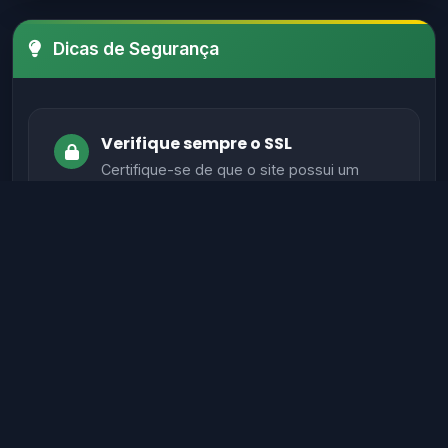
Dicas de Segurança
Verifique sempre o SSL
Certifique-se de que o site possui um
certificado SSL válido antes de fornecer
informações sensíveis.
Evite sites sem autenticação
Sites legítimos possuem métodos de
autenticação seguros para proteger seus
dados.
Verifique informações de contato
Sites confiáveis geralmente têm contato,
endereço físico e suporte ativo.