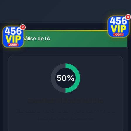
×
×
Análise de IA
50%
Confiabilidade Média
Baseado em análise de segurança completa
para domínios brasileiros