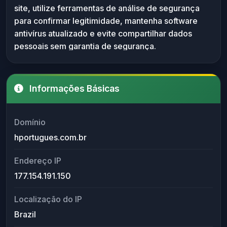
site, utilize ferramentas de análise de segurança
ferramentas de análise de segurança, manter
para confirmar legitimidade, mantenha software
antivírus atualizado e evitar fornecer dados
antivírus atualizado e evite compartilhar dados
pessoais sem confirmação da legitimidade do
pessoais sem garantia de segurança.
site.
Informações Básicas
Domínio
hportugues.com.br
Endereço IP
177.154.191.150
Localização do IP
Brazil