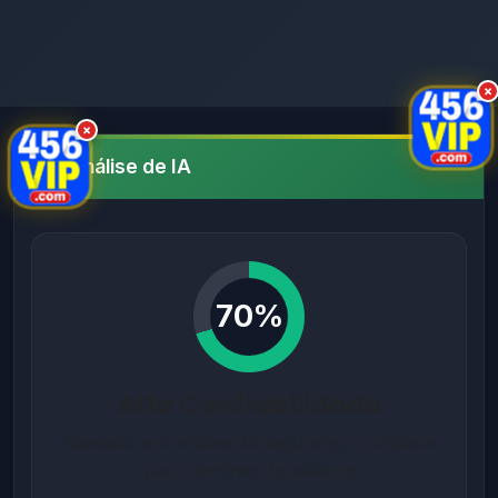
×
×
Análise de IA
70%
Alta Confiabilidade
Baseado em análise de segurança completa
para domínios brasileiros