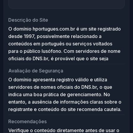
Descrição do Site
O domínio hportugues.com.br é um site registrado
desde 1997, possivelmente relacionado a
conteúdos em português ou serviços voltados
para o público lusófono. Com servidores de nome
oficiais do DNS.br, é provável que o site seja
hospedado de forma estável e voltado ao
Avaliação de Segurança
mercado brasileiro. Embora não haja dados
O domínio apresenta registro válido e utiliza
específicos sobre seu conteúdo, o domínio
servidores de nomes oficiais do DNS.br, o que
sugere uma possível oferta de materiais
indica uma boa prática de gerenciamento. No
educativos, culturais ou informativos em língua
entanto, a ausência de informações claras sobre o
portuguesa.
registrante e conteúdo do site recomenda cautela.
Riscos potenciais incluem phishing, conteúdo
Recomendações
desatualizado ou falta de manutenção.
Verifique o conteúdo diretamente antes de usar o
Recomenda-se verificar o site diretamente com