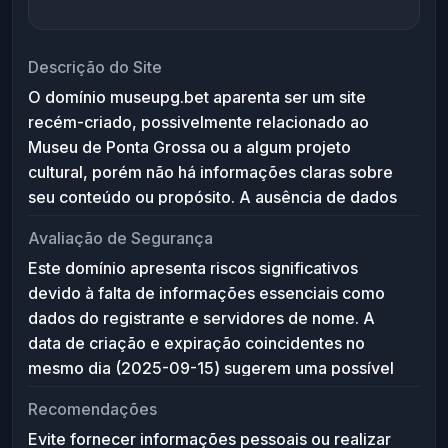
Descrição do Site
O domínio museupg.bet aparenta ser um site
recém-criado, possivelmente relacionado ao
Museu de Ponta Grossa ou a algum projeto
cultural, porém não há informações claras sobre
seu conteúdo ou propósito. A ausência de dados
do registrante e servidores de nome indica que o
Avaliação de Segurança
site ainda não está ativo ou configurado,
Este domínio apresenta riscos significativos
dificultando a identificação de sua funcionalidade
devido à falta de informações essenciais como
ou confiabilidade.
dados do registrante e servidores de nome. A
data de criação e expiração coincidentes no
mesmo dia (2025-09-15) sugerem uma possível
irregularidade ou erro de cadastro. Recomenda-
Recomendações
se cautela ao acessar ou interagir com este site,
Evite fornecer informações pessoais ou realizar
pois pode estar inativo, ser um placeholder ou até