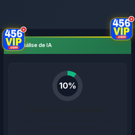
×
×
Análise de IA
10%
Baixa Confiabilidade
Baseado em análise de segurança completa
para domínios brasileiros