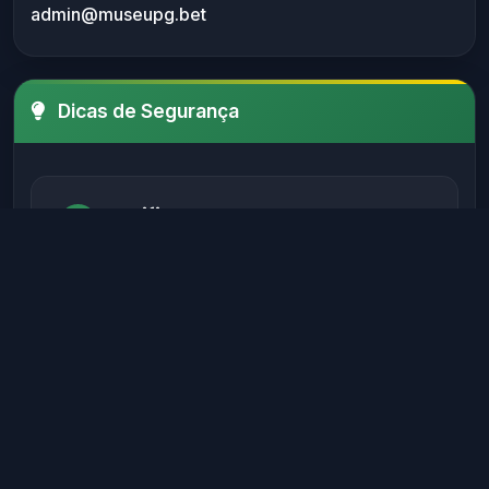
admin@museupg.bet
Dicas de Segurança
Verifique sempre o SSL
Certifique-se de que o site possui um
certificado SSL válido antes de fornecer
informações sensíveis.
Evite sites sem autenticação
Sites legítimos possuem métodos de
autenticação seguros para proteger seus
dados.
Verifique informações de contato