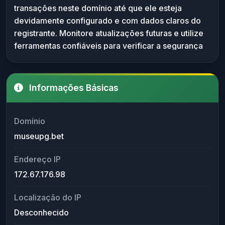
transações neste domínio até que ele esteja
mesmo um domínio potencialmente malicioso.
devidamente configurado e com dados claros do
registrante. Monitore atualizações futuras e utilize
ferramentas confiáveis para verificar a segurança
do site antes de acessá-lo.
Informações Básicas
Domínio
museupg.bet
Endereço IP
172.67.176.98
Localização do IP
Desconhecido