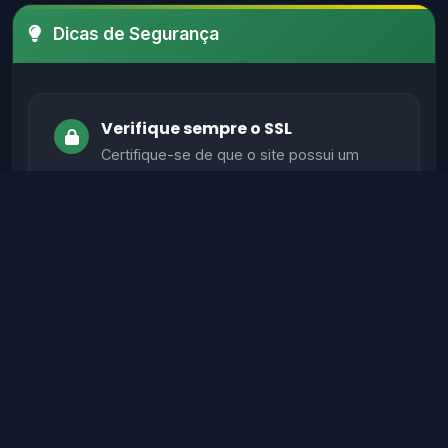
Dicas de Segurança
Verifique sempre o SSL
Certifique-se de que o site possui um
certificado SSL válido antes de fornecer
informações sensíveis.
Evite sites sem autenticação
Sites legítimos possuem métodos de
autenticação seguros para proteger seus
dados.
Verifique informações de contato
Sites confiáveis geralmente têm contato,
endereço físico e suporte ativo.