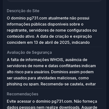
Descrição do Site
O domínio pg731.com atualmente não possui
informações públicas disponíveis sobre o
registrante, servidores de nome configurados ou
conteúdo ativo. A data de criação e expiração
coincidem em 13 de abril de 2025, indicando
possível erro ou domínio recém-registrado sem
Avaliação de Segurança
uso definido. Sem dados adicionais, não é
A falta de informações WHOIS, ausência de
possível descrever funcionalidades, serviços ou
servidores de nome e datas conflitantes indicam
conteúdos associados.
alto risco para usuários. Domínios assim podem
ser usados para atividades maliciosas, como
phishing ou spam. Recomenda-se cautela, evitar
acesso e não fornecer dados pessoais até que
Recomendações
haja confirmação da legitimidade e conteúdo.
Evite acessar o domínio pg731.com. Não forneça
dados pessoais nem realize downloads. Aguarde