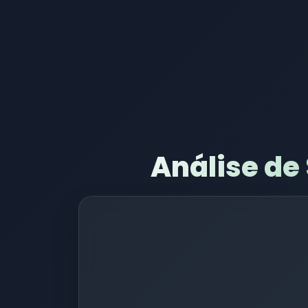
Análise de