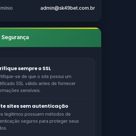
omínio
admin@sk49bet.com.br
e Segurança
rifique sempre o SSL
tifique-se de que o site possui um
tificado SSL válido antes de fornecer
ormações sensíveis.
ite sites sem autenticação
es legítimos possuem métodos de
enticação seguros para proteger seus
os.