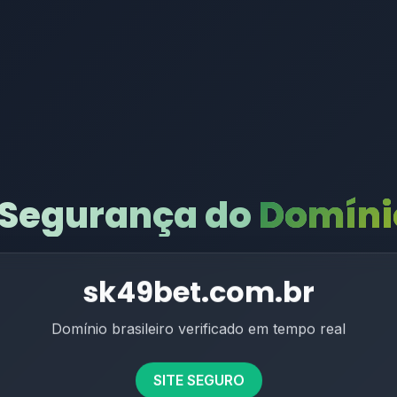
 Segurança do
Domínio
sk49bet.com.br
Domínio brasileiro verificado em tempo real
SITE SEGURO