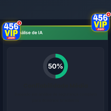
×
×
Análise de IA
50%
Confiabilidade Média
Baseado em análise de segurança completa
para domínios brasileiros