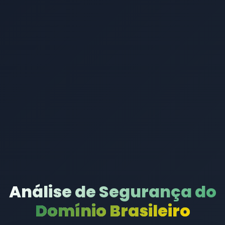
Análise de Segurança do
Domínio Brasileiro