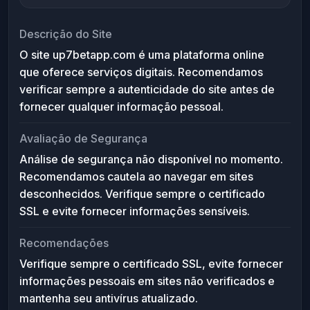
Descrição do Site
O site up7betapp.com é uma plataforma online
que oferece serviços digitais. Recomendamos
verificar sempre a autenticidade do site antes de
fornecer qualquer informação pessoal.
Avaliação de Segurança
Análise de segurança não disponível no momento.
Recomendamos cautela ao navegar em sites
desconhecidos. Verifique sempre o certificado
SSL e evite fornecer informações sensíveis.
Recomendações
Verifique sempre o certificado SSL, evite fornecer
informações pessoais em sites não verificados e
mantenha seu antivírus atualizado.