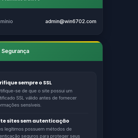
omínio
admin@win6702.com
e Segurança
rifique sempre o SSL
tifique-se de que o site possui um
tificado SSL válido antes de fornecer
ormações sensíveis.
ite sites sem autenticação
es legítimos possuem métodos de
enticação seguros para proteger seus