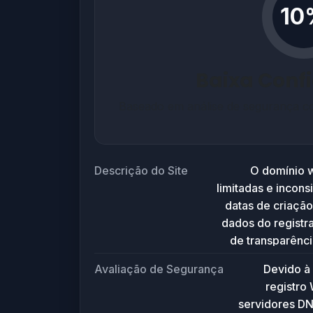
10
Baixa Conf
Baseado em análise de segurança co
Descrição do Site
O domínio 
limitadas e incons
datas de criação
dados do registra
de transparênci
pode não est
Avaliação de Segurança
Devido à 
relacionado a at
registro
servidores DN