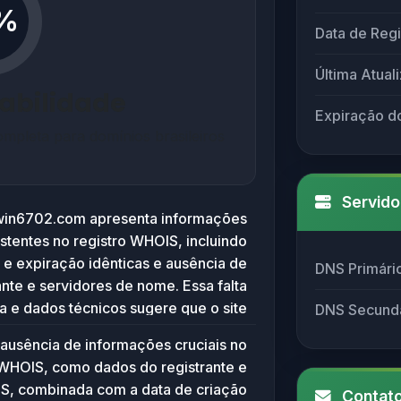
%
Data de Regi
Última Atual
iabilidade
Expiração d
mpleta para domínios brasileiros
Servido
win6702.com apresenta informações
istentes no registro WHOIS, incluindo
 e expiração idênticas e ausência de
DNS Primári
nte e servidores de nome. Essa falta
a e dados técnicos sugere que o site
DNS Secund
ar ativo ou confiável, podendo estar
ausência de informações cruciais no
ividades suspeitas ou ser um domínio
 WHOIS, como dados do registrante e
placeholder sem conteúdo definido.
S, combinada com a data de criação
Contato