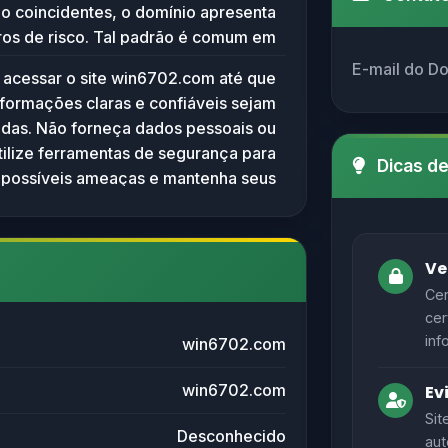
o coincidentes, o domínio apresenta
aros de risco. Tal padrão é comum em
rários, fraudulentos ou usados para
E-mail do D
e acessar o site win6702.com até que
sos, como phishing ou distribuição de
nformações claras e confiáveis sejam
Recomenda-se evitar o acesso e não
zadas. Não forneça dados pessoais ou
 pessoais ou financeiros caso o site
Utilize ferramentas de segurança para
Para segurança, utilize ferramentas de
Dicas d
 possíveis ameaças e mantenha seus
gurança na web e mantenha sistemas
sistemas de proteção atualizados.
de proteção atualizados.
Ve
Cer
cer
inf
win6702.com
win6702.com
Ev
Sit
Desconhecido
aut