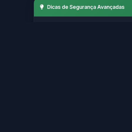
Dicas de Segurança Avançadas
Verifique sempre o SSL (http
Certifique-se de que o site possui
Evite sites que solicitam i
Sites legítimos geralmente possu
Sites confiáveis geralmente
Verifique se o site possui informaç
Não clique em links suspeito
Muitos golpes online começam com 