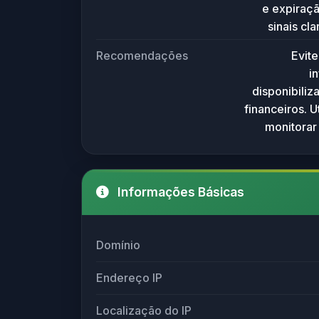
e expiraçã
sinais cl
domínios tempo
Recomendações
Evit
fins malicio
i
malware. 
disponibili
fornecer dados
financeiros. 
esteja ativo. 
monitorar
análise de se
Informações Básicas
Domínio
Endereço IP
Localização do IP