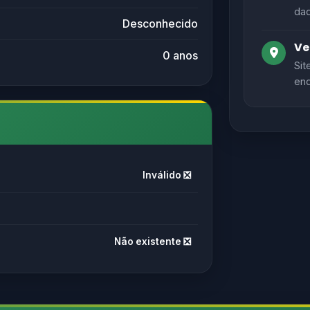
dad
Desconhecido
Ve
0 anos
Sit
end
Inválido ❎
Não existente ❎