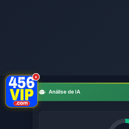
×
Análise de IA