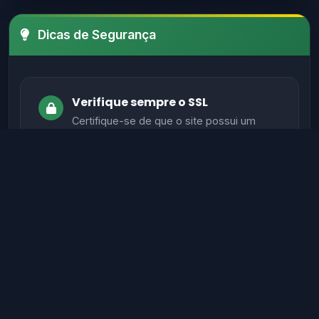
Dicas de Segurança
Verifique sempre o SSL
Certifique-se de que o site possui um
certificado SSL válido antes de fornecer
informações sensíveis.
Evite sites sem autenticação
Sites legítimos possuem métodos de
autenticação seguros para proteger seus
dados.
Verifique informações de contato
Sites confiáveis geralmente têm contato,
endereço físico e suporte ativo.