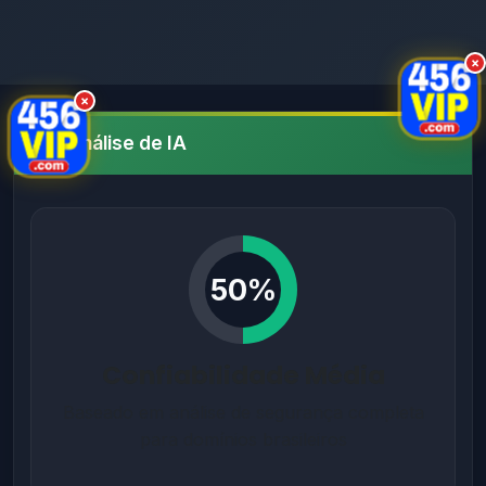
×
×
Análise de IA
50%
Confiabilidade Média
Baseado em análise de segurança completa
para domínios brasileiros