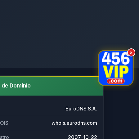
×
 de Domínio
EuroDNS S.A.
HOIS
whois.eurodns.com
stro
2007-10-22