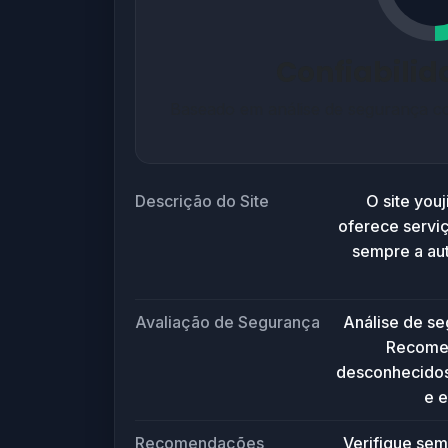
Confiabili
Baseado em análise de segurança co
Descrição do Site
O site you
oferece servi
sempre a aut
Avaliação de Segurança
Análise de s
Recomen
desconhecidos.
e e
Recomendações
Verifique sem