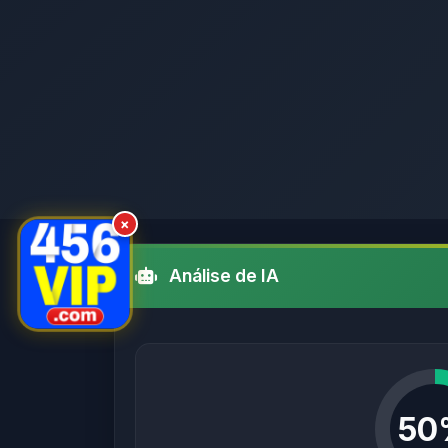
×
Análise de IA
50