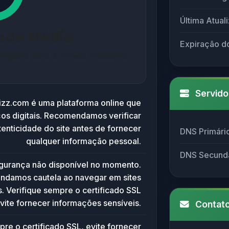
Última Atual
dade Média
Expiração d
mpleta para domínios brasileiros
Servido
jizz.com é uma plataforma online que
ços digitais. Recomendamos verificar
enticidade do site antes de fornecer
DNS Primári
qualquer informação pessoal.
DNS Secund
egurança não disponível no momento.
damos cautela ao navegar em sites
 Verifique sempre o certificado SSL
vite fornecer informações sensíveis.
Contato
pre o certificado SSL, evite fornecer