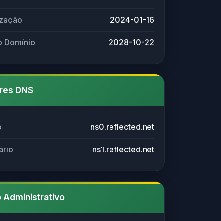
ização
2024-01-16
o Domínio
2028-10-22
res DNS
o
ns0.reflected.net
ário
ns1.reflected.net
 Administrativo