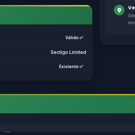
Ve
Sit
end
Válido ✅
Sectigo Limited
Existente ✅
s://) antes de inserir dados pessoais.