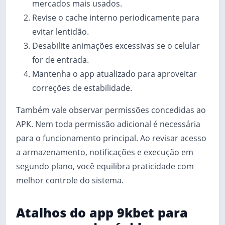
mercados mais usados.
Revise o cache interno periodicamente para
evitar lentidão.
Desabilite animações excessivas se o celular
for de entrada.
Mantenha o app atualizado para aproveitar
correções de estabilidade.
Também vale observar permissões concedidas ao
APK. Nem toda permissão adicional é necessária
para o funcionamento principal. Ao revisar acesso
a armazenamento, notificações e execução em
segundo plano, você equilibra praticidade com
melhor controle do sistema.
Atalhos do app 9kbet para