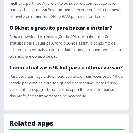
melhor a partir do Android 7.0 ou superior, com espaço livre
para cache e atualizações. Também é recomendável ter conexão
estável e pelo menos 2 GB de RAM para melhor fluidez.
O 9kbet é gratuito para baixar e instalar?
Sim, o download e a instalação do APK normalmente são
gratuitos para usuários Android. Ainda assim, o consumo de
internet e eventuais custos de dados móveis dependem da sua
operadora e do tipo de uso.
Como atualizar o 9kbet para a última versão?
Para atualizar, faça o download da versão mais recente do APK e
instale por cima da anterior, quando compatível. Antes disso,
vale conferir espaço disponível no aparelho e manter backup
das preferências importantes, se necessário.
Related apps