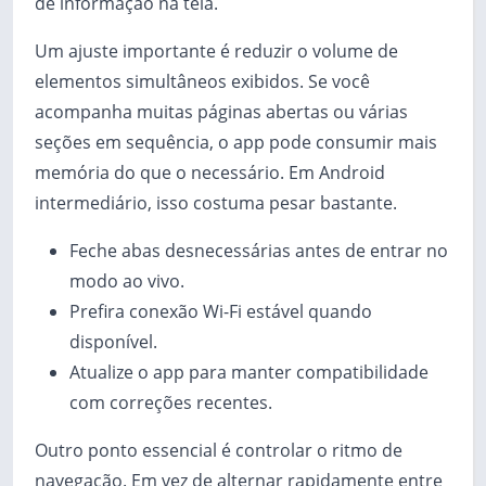
de informação na tela.
Um ajuste importante é reduzir o volume de
elementos simultâneos exibidos. Se você
acompanha muitas páginas abertas ou várias
seções em sequência, o app pode consumir mais
memória do que o necessário. Em Android
intermediário, isso costuma pesar bastante.
Feche abas desnecessárias antes de entrar no
modo ao vivo.
Prefira conexão Wi-Fi estável quando
disponível.
Atualize o app para manter compatibilidade
com correções recentes.
Outro ponto essencial é controlar o ritmo de
navegação. Em vez de alternar rapidamente entre