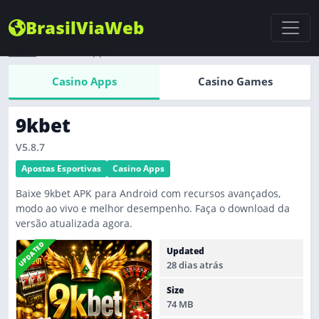
BrasilViaWeb
Home
Casino Apps
Casino Apps
Casino Games
9kbet
V5.8.7
Apostas Esportivas
Casino Apps
Baixe 9kbet APK para Android com recursos avançados,
modo ao vivo e melhor desempenho. Faça o download da
versão atualizada agora.
UPDATED
Updated
28 dias atrás
Size
74 MB