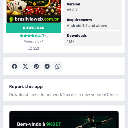
Version
V5.8.7
Requirements
Android 5.0 and above
DOWNLOAD
4.7
Downloads
/5
1M+
Votes: 6,674
Report
Report this app
Download links do not work
There is a new version
Others