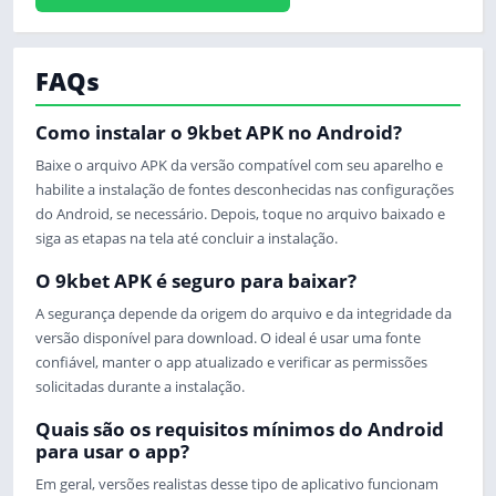
FAQs
Como instalar o 9kbet APK no Android?
Baixe o arquivo APK da versão compatível com seu aparelho e
habilite a instalação de fontes desconhecidas nas configurações
do Android, se necessário. Depois, toque no arquivo baixado e
siga as etapas na tela até concluir a instalação.
O 9kbet APK é seguro para baixar?
A segurança depende da origem do arquivo e da integridade da
versão disponível para download. O ideal é usar uma fonte
confiável, manter o app atualizado e verificar as permissões
solicitadas durante a instalação.
Quais são os requisitos mínimos do Android
para usar o app?
Em geral, versões realistas desse tipo de aplicativo funcionam