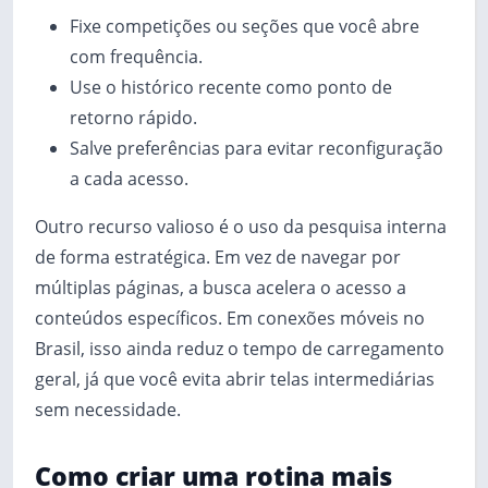
Fixe competições ou seções que você abre
com frequência.
Use o histórico recente como ponto de
retorno rápido.
Salve preferências para evitar reconfiguração
a cada acesso.
Outro recurso valioso é o uso da pesquisa interna
de forma estratégica. Em vez de navegar por
múltiplas páginas, a busca acelera o acesso a
conteúdos específicos. Em conexões móveis no
Brasil, isso ainda reduz o tempo de carregamento
geral, já que você evita abrir telas intermediárias
sem necessidade.
Como criar uma rotina mais