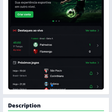
Description