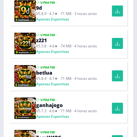
UPDATED
9d
V5.8.9 · 4.7★ · 71 MB · 3 horas atrás
Apostas Esportivas
UPDATED
z221
V5.5.8 · 4.6★ · 74 MB · 4 horas atrás
Apostas Esportivas
UPDATED
betlua
V5.8.4 · 4.7★ · 71 MB · 4 horas atrás
Apostas Esportivas
UPDATED
ganhajogo
V5.7.3 · 4.6★ · 71 MB · 4 horas atrás
Apostas Esportivas
UPDATED