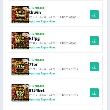
UPDATED
tkwin
V6.1.4 · 4.7★ · 74 MB · 1 hora atrás
Apostas Esportivas
UPDATED
kffpg
V5.8.7 · 4.7★ · 74 MB · 1 hora atrás
Apostas Esportivas
UPDATED
71br
V5.9.3 · 4.7★ · 74 MB · 2 horas atrás
Apostas Esportivas
UPDATED
8154bet
V6.1.7 · 4.6★ · 74 MB · 3 horas atrás
Apostas Esportivas