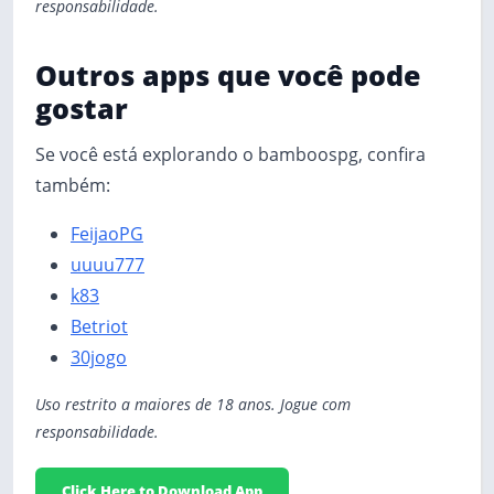
responsabilidade.
Outros apps que você pode
gostar
Se você está explorando o bamboospg, confira
também:
FeijaoPG
uuuu777
k83
Betriot
30jogo
Uso restrito a maiores de 18 anos. Jogue com
responsabilidade.
Click Here to Download App