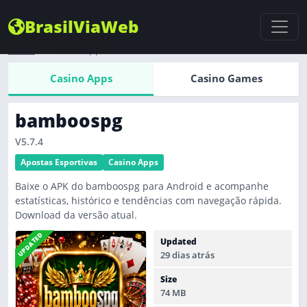
BrasilViaWeb
Home
Casino Apps
Casino Apps
Casino Games
bamboospg
V5.7.4
Apostas Esportivas
Casino Apps
Baixe o APK do bamboospg para Android e acompanhe
estatísticas, histórico e tendências com navegação rápida.
Download da versão atual.
UPDATED
Updated
29 dias atrás
Size
74 MB