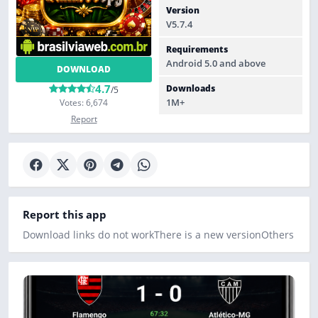
Version
V5.7.4
Requirements
Android 5.0 and above
DOWNLOAD
4.7
Downloads
/5
1M+
Votes: 6,674
Report
Report this app
Download links do not work
There is a new version
Others