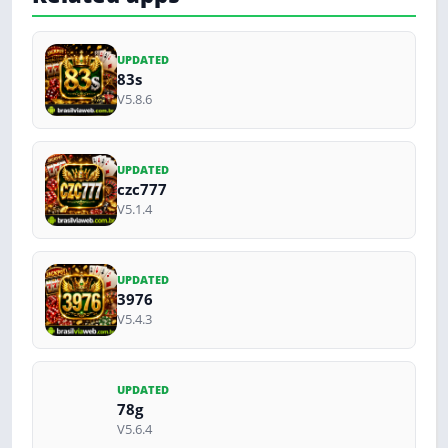
UPDATED
83s
V5.8.6
UPDATED
czc777
V5.1.4
UPDATED
3976
V5.4.3
UPDATED
78g
V5.6.4