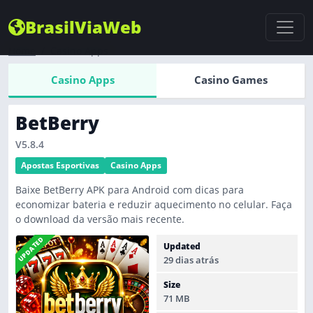
BrasilViaWeb
Home
Casino Apps
Casino Apps
Casino Games
BetBerry
V5.8.4
Apostas Esportivas
Casino Apps
Baixe BetBerry APK para Android com dicas para
economizar bateria e reduzir aquecimento no celular. Faça
o download da versão mais recente.
UPDATED
Updated
29 dias atrás
Size
71 MB