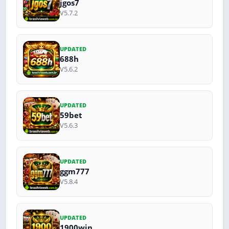
jgos7
V5.7.2
UPDATED
688h
V5.6.2
UPDATED
59bet
V5.6.3
UPDATED
ggm777
V5.8.4
UPDATED
1900win