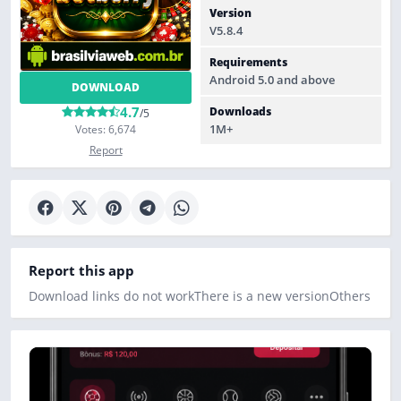
Version
V5.8.4
Requirements
Android 5.0 and above
DOWNLOAD
4.7
Downloads
/5
1M+
Votes: 6,674
Report
Report this app
Download links do not work
There is a new version
Others