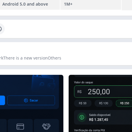
Android 5.0 and above
1M+
rk
There is a new version
Others