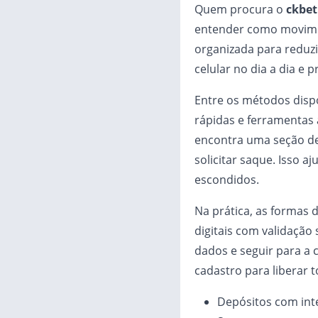
Quem procura o
ckbet
entender como moviment
organizada para reduzi
celular no dia a dia e
Entre os métodos dispo
rápidas e ferramentas 
encontra uma seção de
solicitar saque. Isso 
escondidos.
Na prática, as formas
digitais com validação 
dados e seguir para a
cadastro para liberar 
Depósitos com int