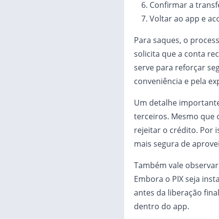
Confirmar a transf
Voltar ao app e a
Para saques, o process
solicita que a conta 
serve para reforçar se
conveniência e pela ex
Um detalhe importante
terceiros. Mesmo que o
rejeitar o crédito. Po
mais segura de aprovei
Também vale observar 
Embora o PIX seja inst
antes da liberação fina
dentro do app.