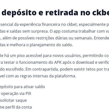
 depósito e retirada no ckb
sencial da experiência financeira no ckbet, especialmente
adas e saídas sem surpresa. O app costuma trabalhar com v
 além de possíveis restrições diárias ou semanais. Entend
adas e melhora o planejamento do saldo.
te há um piso acessível para novos usuários, permitindo 
ara testar o funcionamento do APK após o download e verific
 escolhido. Em contrapartida, podem existir tetos por tr
vel com as regras internas da plataforma.
pósito para ativar saldo
 operação via PIX
solicitar saque
me perfil da conta