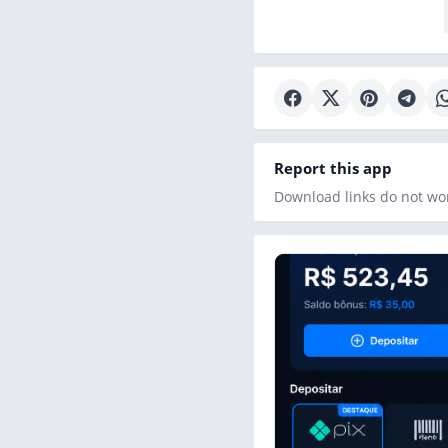
Report this app
Download links do not wo