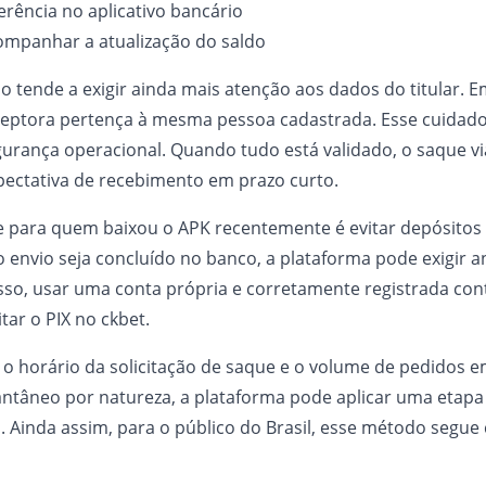
erência no aplicativo bancário
companhar a atualização do saldo
o tende a exigir ainda mais atenção aos dados do titular. E
receptora pertença à mesma pessoa cadastrada. Esse cuidad
gurança operacional. Quando tudo está validado, o saque vi
pectativa de recebimento em prazo curto.
 para quem baixou o APK recentemente é evitar depósitos a
 envio seja concluído no banco, a plataforma pode exigir an
r isso, usar uma conta própria e corretamente registrada co
tar o PIX no ckbet.
o horário da solicitação de saque e o volume de pedidos 
antâneo por natureza, a plataforma pode aplicar uma etapa 
l. Ainda assim, para o público do Brasil, esse método segue