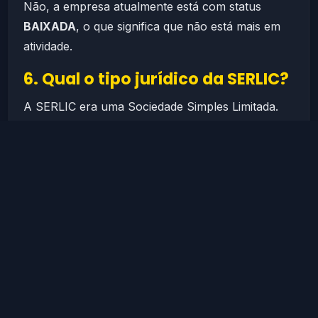
Não, a empresa atualmente está com status
BAIXADA
, o que significa que não está mais em
atividade.
6. Qual o tipo jurídico da SERLIC?
A SERLIC era uma Sociedade Simples Limitada.
7. Qual a importância da SERLIC
para o mercado local?
Como microempresa, a SERLIC teve papel
importante ao oferecer serviços especializados
para outras empresas, contribuindo para o
desenvolvimento econômico e empresarial do Rio
de Janeiro.