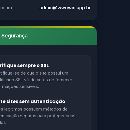
omínio
admin@wwowin.app.br
e Segurança
rifique sempre o SSL
tifique-se de que o site possui um
tificado SSL válido antes de fornecer
ormações sensíveis.
ite sites sem autenticação
es legítimos possuem métodos de
enticação seguros para proteger seus
os.