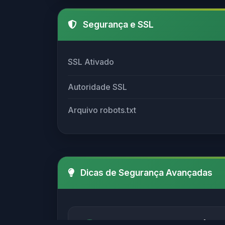
Segurança e SSL
SSL Ativado
Autoridade SSL
Arquivo robots.txt
Dicas de Segurança Avançadas
Verifique sempre o SSL (http