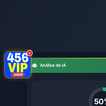
×
Análise de IA
50