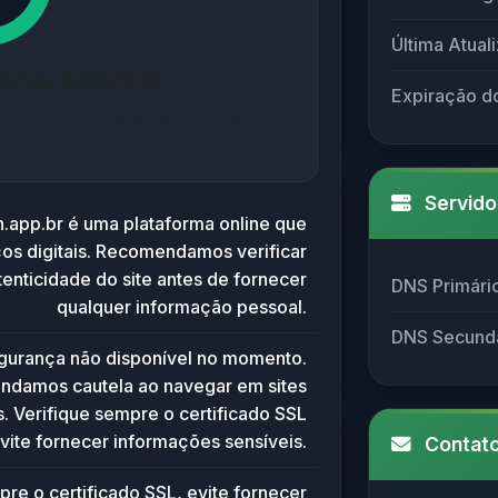
Última Atual
dade Média
Expiração d
mpleta para domínios brasileiros
Servido
.app.br é uma plataforma online que
ços digitais. Recomendamos verificar
enticidade do site antes de fornecer
DNS Primári
qualquer informação pessoal.
DNS Secund
egurança não disponível no momento.
damos cautela ao navegar em sites
 Verifique sempre o certificado SSL
vite fornecer informações sensíveis.
Contato
pre o certificado SSL, evite fornecer