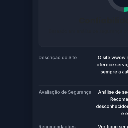
Confiabili
Baseado em análise de segurança co
Descrição do Site
O site wwowin
oferece servi
sempre a aut
Avaliação de Segurança
Análise de s
Recomen
desconhecidos.
e e
Recomendações
Verifique sem