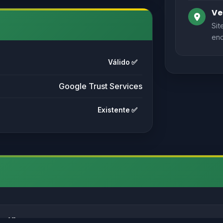
Ve
Sit
end
Válido ✅
Google Trust Services
Existente ✅
s://) antes de inserir dados pessoais.