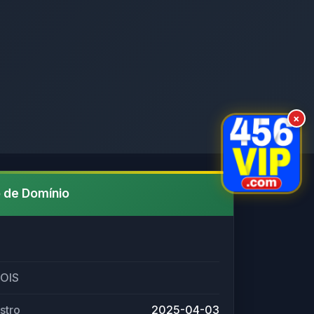
×
 de Domínio
HOIS
stro
2025-04-03