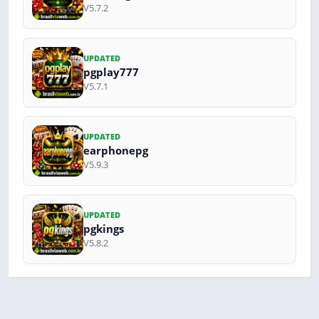
V5.7.2
UPDATED
pgplay777
V5.7.1
UPDATED
earphonepg
V5.9.3
UPDATED
pgkings
V5.8.2