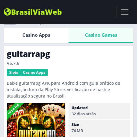
BrasilViaWeb
Home
Casino Apps
Casino Apps
Casino Games
guitarrapg
V5.7.6
Slots
Casino Apps
Baixe guitarrapg APK para Android com guia prático de
instalação fora da Play Store, verificação de hash e
atualização segura no Brasil.
UPDATED
Updated
32 dias atrás
Size
74 MB