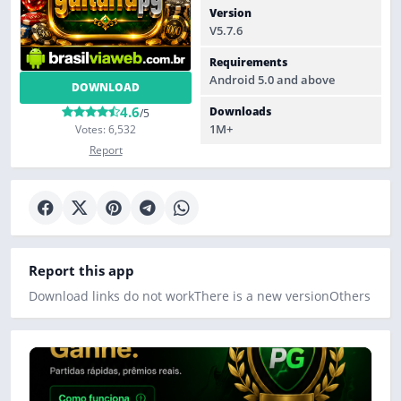
Version
V5.7.6
Requirements
Android 5.0 and above
DOWNLOAD
4.6
Downloads
/5
1M+
Votes: 6,532
Report
Report this app
Download links do not work
There is a new version
Others